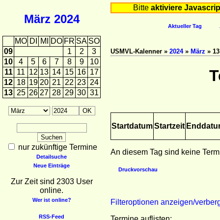
Bitte
aktiviere Javascrip
März
2024
Aktueller Tag
MO
DI
MI
DO
FR
SA
SO
09
1
2
3
USMVL-Kalenner »
2024
»
März
» 13
10
4
5
6
7
8
9
10
T
11
11
12
13
14
15
16
17
12
18
19
20
21
22
23
24
13
25
26
27
28
29
30
31
Startdatum
Startzeit
Enddat
nur zukünftige Termine
An diesem Tag sind keine Term
Detailsuche
Neue Einträge
Druckvorschau
Zur Zeit sind 2303 User
online.
Wer ist online?
Filteroptionen anzeigen/verber
RSS-Feed
Termine auflisten: