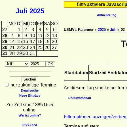
Bitte
aktiviere Javascrip
Juli
2025
Aktueller Tag
MO
DI
MI
DO
FR
SA
SO
27
1
2
3
4
5
6
USMVL-Kalenner »
2025
»
Juli
» 02
28
7
8
9
10
11
12
13
T
29
14
15
16
17
18
19
20
30
21
22
23
24
25
26
27
31
28
29
30
31
Startdatum
Startzeit
Enddat
nur zukünftige Termine
An diesem Tag sind keine Term
Detailsuche
Neue Einträge
Druckvorschau
Zur Zeit sind 1885 User
online.
Wer ist online?
Filteroptionen anzeigen/verber
RSS-Feed
Termine auflisten: