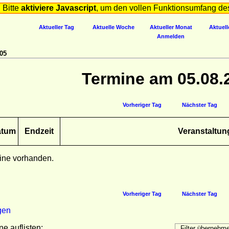
Bitte
aktiviere Javascript
, um den vollen Funktionsumfang de
Aktueller Tag
Aktuelle Woche
Aktueller Monat
Aktuell
Anmelden
05
Termine am 05.08.
Vorheriger Tag
Nächster Tag
atum
Endzeit
Veranstaltun
ine vorhanden.
Vorheriger Tag
Nächster Tag
gen
ne auflisten: