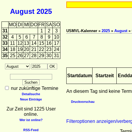
August
2025
MO
DI
MI
DO
FR
SA
SO
31
1
2
3
USMVL-Kalenner »
2025
»
August
» 
32
4
5
6
7
8
9
10
33
11
12
13
14
15
16
17
34
18
19
20
21
22
23
24
35
25
26
27
28
29
30
31
Startdatum
Startzeit
Endd
nur zukünftige Termine
An diesem Tag sind keine Term
Detailsuche
Neue Einträge
Druckvorschau
Zur Zeit sind 1225 User
online.
Wer ist online?
Filteroptionen anzeigen/verber
RSS-Feed
Termi