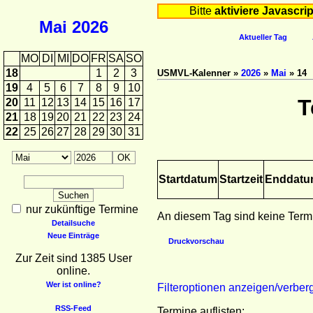
Bitte
aktiviere Javascrip
Mai
2026
Aktueller Tag
MO
DI
MI
DO
FR
SA
SO
18
1
2
3
USMVL-Kalenner »
2026
»
Mai
» 14
19
4
5
6
7
8
9
10
T
20
11
12
13
14
15
16
17
21
18
19
20
21
22
23
24
22
25
26
27
28
29
30
31
Startdatum
Startzeit
Enddat
nur zukünftige Termine
An diesem Tag sind keine Term
Detailsuche
Neue Einträge
Druckvorschau
Zur Zeit sind 1385 User
online.
Wer ist online?
Filteroptionen anzeigen/verber
RSS-Feed
Termine auflisten: