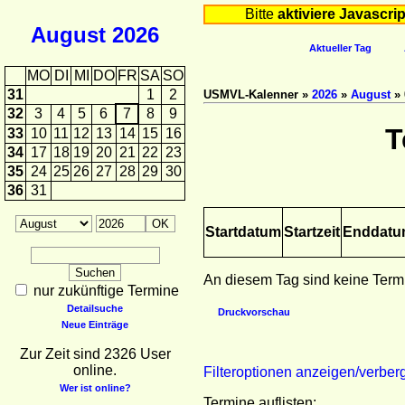
Bitte
aktiviere Javascrip
August
2026
Aktueller Tag
MO
DI
MI
DO
FR
SA
SO
31
1
2
USMVL-Kalenner »
2026
»
August
» 
32
3
4
5
6
7
8
9
T
33
10
11
12
13
14
15
16
34
17
18
19
20
21
22
23
35
24
25
26
27
28
29
30
36
31
Startdatum
Startzeit
Enddat
An diesem Tag sind keine Term
nur zukünftige Termine
Detailsuche
Druckvorschau
Neue Einträge
Zur Zeit sind 2326 User
online.
Filteroptionen anzeigen/verber
Wer ist online?
Termine auflisten: