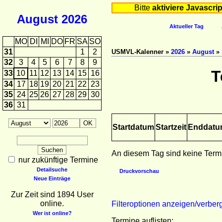
Bitte
aktiviere Javascrip
August
2026
Aktueller Tag
MO
DI
MI
DO
FR
SA
SO
31
1
2
USMVL-Kalenner »
2026
»
August
» 
32
3
4
5
6
7
8
9
T
33
10
11
12
13
14
15
16
34
17
18
19
20
21
22
23
35
24
25
26
27
28
29
30
36
31
Startdatum
Startzeit
Enddat
An diesem Tag sind keine Term
nur zukünftige Termine
Detailsuche
Druckvorschau
Neue Einträge
Zur Zeit sind 1894 User
online.
Filteroptionen anzeigen/verber
Wer ist online?
Termine auflisten: