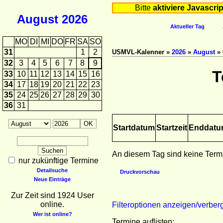
Bitte
aktiviere Javascrip
August
2026
Aktueller Tag
MO
DI
MI
DO
FR
SA
SO
31
1
2
USMVL-Kalenner »
2026
»
August
» 
32
3
4
5
6
7
8
9
T
33
10
11
12
13
14
15
16
34
17
18
19
20
21
22
23
35
24
25
26
27
28
29
30
36
31
Startdatum
Startzeit
Enddat
An diesem Tag sind keine Term
nur zukünftige Termine
Detailsuche
Druckvorschau
Neue Einträge
Zur Zeit sind 1924 User
online.
Filteroptionen anzeigen/verber
Wer ist online?
Termine auflisten: