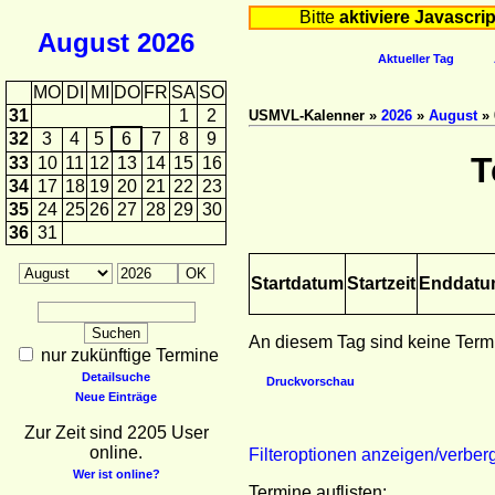
Bitte
aktiviere Javascrip
August
2026
Aktueller Tag
MO
DI
MI
DO
FR
SA
SO
31
1
2
USMVL-Kalenner »
2026
»
August
» 
32
3
4
5
6
7
8
9
T
33
10
11
12
13
14
15
16
34
17
18
19
20
21
22
23
35
24
25
26
27
28
29
30
36
31
Startdatum
Startzeit
Enddat
An diesem Tag sind keine Term
nur zukünftige Termine
Detailsuche
Druckvorschau
Neue Einträge
Zur Zeit sind 2205 User
online.
Filteroptionen anzeigen/verber
Wer ist online?
Termine auflisten: