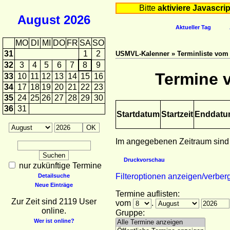
Bitte
aktiviere Javascrip
August
2026
Aktueller Tag
MO
DI
MI
DO
FR
SA
SO
31
1
2
USMVL-Kalenner » Terminliste vom 0
32
3
4
5
6
7
8
9
Termine v
33
10
11
12
13
14
15
16
34
17
18
19
20
21
22
23
35
24
25
26
27
28
29
30
36
31
Startdatum
Startzeit
Enddat
Im angegebenen Zeitraum sind
Druckvorschau
nur zukünftige Termine
Filteroptionen anzeigen/verber
Detailsuche
Neue Einträge
Termine auflisten:
Zur Zeit sind 2119 User
vom
.
online.
Gruppe:
Wer ist online?