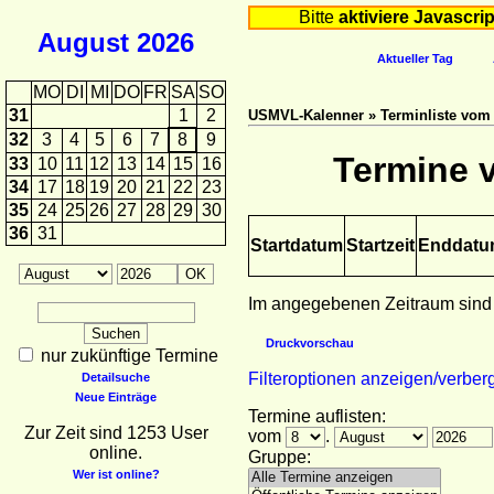
Bitte
aktiviere Javascrip
August
2026
Aktueller Tag
MO
DI
MI
DO
FR
SA
SO
31
1
2
USMVL-Kalenner » Terminliste vom 0
32
3
4
5
6
7
8
9
Termine v
33
10
11
12
13
14
15
16
34
17
18
19
20
21
22
23
35
24
25
26
27
28
29
30
36
31
Startdatum
Startzeit
Enddat
Im angegebenen Zeitraum sind
Druckvorschau
nur zukünftige Termine
Filteroptionen anzeigen/verber
Detailsuche
Neue Einträge
Termine auflisten:
Zur Zeit sind 1253 User
vom
.
online.
Gruppe:
Wer ist online?