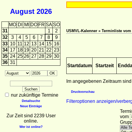
August
2026
MO
DI
MI
DO
FR
SA
SO
31
1
2
USMVL-Kalenner » Terminliste vom 0
32
3
4
5
6
7
8
9
33
10
11
12
13
14
15
16
34
17
18
19
20
21
22
23
35
24
25
26
27
28
29
30
36
31
Startdatum
Startzeit
Endd
Im angegebenen Zeitraum sind
Druckvorschau
nur zukünftige Termine
Filteroptionen anzeigen/verber
Detailsuche
Neue Einträge
Termi
Zur Zeit sind 2239 User
vom
online.
Grupp
Wer ist online?