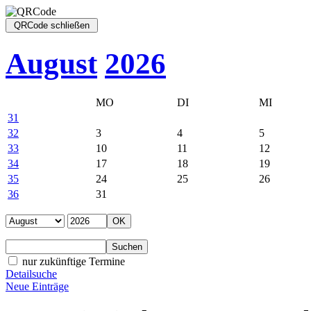
August
2026
MO
DI
MI
31
32
3
4
5
33
10
11
12
34
17
18
19
35
24
25
26
36
31
nur zukünftige Termine
Detailsuche
Neue Einträge