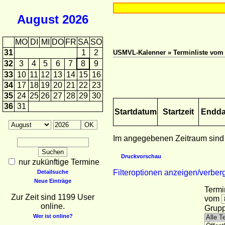
August
2026
MO
DI
MI
DO
FR
SA
SO
31
1
2
USMVL-Kalenner » Terminliste vom 0
32
3
4
5
6
7
8
9
33
10
11
12
13
14
15
16
34
17
18
19
20
21
22
23
35
24
25
26
27
28
29
30
36
31
Startdatum
Startzeit
Endd
Im angegebenen Zeitraum sind
Druckvorschau
nur zukünftige Termine
Filteroptionen anzeigen/verber
Detailsuche
Neue Einträge
Termi
Zur Zeit sind 1199 User
vom
online.
Grupp
Wer ist online?