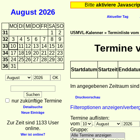
Bitte
aktiviere Javascrip
August
2026
Aktueller Tag
MO
DI
MI
DO
FR
SA
SO
31
1
2
USMVL-Kalenner » Terminliste vom 1
32
3
4
5
6
7
8
9
Termine v
33
10
11
12
13
14
15
16
34
17
18
19
20
21
22
23
35
24
25
26
27
28
29
30
36
31
Startdatum
Startzeit
Enddat
Im angegebenen Zeitraum sind
Druckvorschau
nur zukünftige Termine
Filteroptionen anzeigen/verber
Detailsuche
Neue Einträge
Termine auflisten:
Zur Zeit sind 1133 User
vom
.
online.
Gruppe:
Wer ist online?