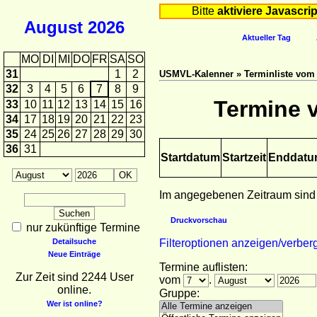
Bitte
aktiviere Javascrip
August
2026
Aktueller Tag
MO
DI
MI
DO
FR
SA
SO
31
1
2
USMVL-Kalenner » Terminliste vom 0
32
3
4
5
6
7
8
9
Termine v
33
10
11
12
13
14
15
16
34
17
18
19
20
21
22
23
35
24
25
26
27
28
29
30
36
31
Startdatum
Startzeit
Enddat
Im angegebenen Zeitraum sind
Druckvorschau
nur zukünftige Termine
Detailsuche
Filteroptionen anzeigen/verber
Neue Einträge
Termine auflisten:
Zur Zeit sind 2244 User
vom
.
online.
Gruppe:
Wer ist online?