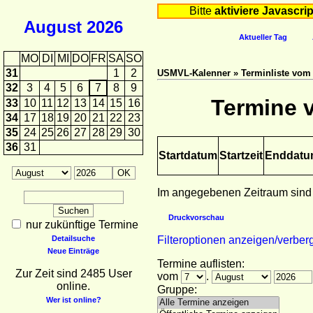
Bitte
aktiviere Javascrip
August
2026
Aktueller Tag
MO
DI
MI
DO
FR
SA
SO
31
1
2
USMVL-Kalenner » Terminliste vom 0
32
3
4
5
6
7
8
9
Termine v
33
10
11
12
13
14
15
16
34
17
18
19
20
21
22
23
35
24
25
26
27
28
29
30
36
31
Startdatum
Startzeit
Enddat
Im angegebenen Zeitraum sind
Druckvorschau
nur zukünftige Termine
Detailsuche
Filteroptionen anzeigen/verber
Neue Einträge
Termine auflisten:
Zur Zeit sind 2485 User
vom
.
online.
Gruppe:
Wer ist online?