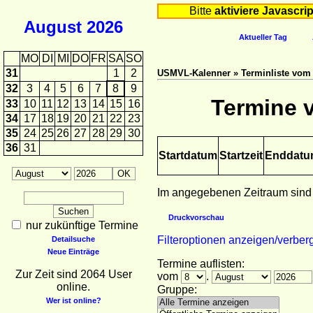
Bitte
aktiviere Javascrip
August
2026
Aktueller Tag
MO
DI
MI
DO
FR
SA
SO
31
1
2
USMVL-Kalenner » Terminliste vom 0
32
3
4
5
6
7
8
9
Termine v
33
10
11
12
13
14
15
16
34
17
18
19
20
21
22
23
35
24
25
26
27
28
29
30
36
31
Startdatum
Startzeit
Enddat
Im angegebenen Zeitraum sind
Druckvorschau
nur zukünftige Termine
Filteroptionen anzeigen/verber
Detailsuche
Neue Einträge
Termine auflisten:
Zur Zeit sind 2064 User
vom
.
online.
Gruppe:
Wer ist online?