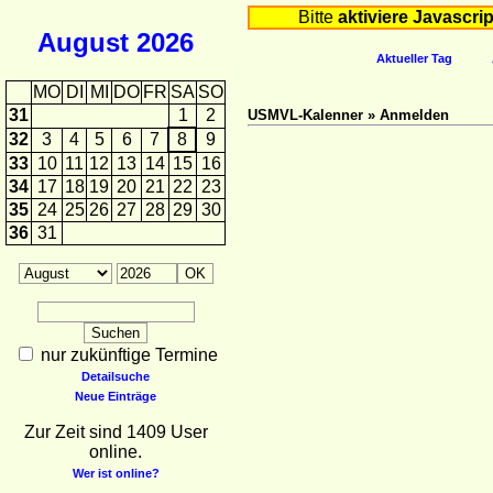
Bitte
aktiviere Javascrip
August
2026
Aktueller Tag
MO
DI
MI
DO
FR
SA
SO
31
1
2
USMVL-Kalenner » Anmelden
32
3
4
5
6
7
8
9
33
10
11
12
13
14
15
16
34
17
18
19
20
21
22
23
35
24
25
26
27
28
29
30
36
31
nur zukünftige Termine
Detailsuche
Neue Einträge
Zur Zeit sind 1409 User
online.
Wer ist online?