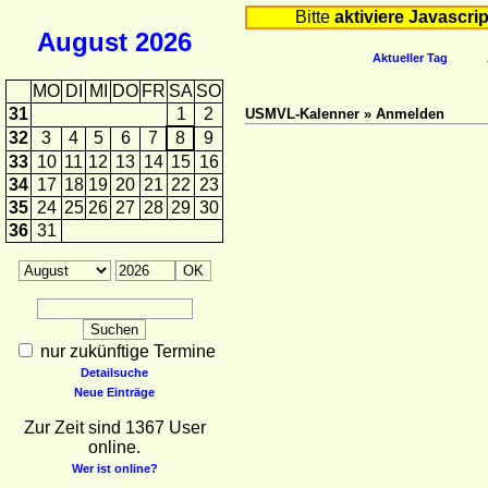
Bitte
aktiviere Javascrip
August
2026
Aktueller Tag
MO
DI
MI
DO
FR
SA
SO
31
1
2
USMVL-Kalenner » Anmelden
32
3
4
5
6
7
8
9
33
10
11
12
13
14
15
16
34
17
18
19
20
21
22
23
35
24
25
26
27
28
29
30
36
31
nur zukünftige Termine
Detailsuche
Neue Einträge
Zur Zeit sind 1367 User
online.
Wer ist online?