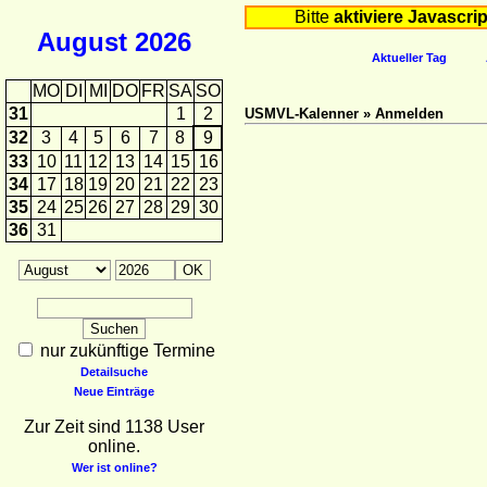
Bitte
aktiviere Javascrip
August
2026
Aktueller Tag
MO
DI
MI
DO
FR
SA
SO
31
1
2
USMVL-Kalenner » Anmelden
32
3
4
5
6
7
8
9
33
10
11
12
13
14
15
16
34
17
18
19
20
21
22
23
35
24
25
26
27
28
29
30
36
31
nur zukünftige Termine
Detailsuche
Neue Einträge
Zur Zeit sind 1138 User
online.
Wer ist online?