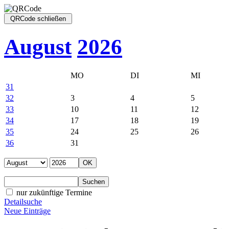
August
2026
MO
DI
MI
31
32
3
4
5
33
10
11
12
34
17
18
19
35
24
25
26
36
31
nur zukünftige Termine
Detailsuche
Neue Einträge