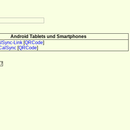
Android Tablets und Smartphones
alSync-Link
[
QRCode
]
CalSync
[
QRCode
]
17