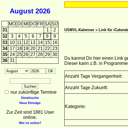
August
2026
MO
DI
MI
DO
FR
SA
SO
31
1
2
USMVL-Kalenner » Link für iCalende
32
3
4
5
6
7
8
9
33
10
11
12
13
14
15
16
34
17
18
19
20
21
22
23
35
24
25
26
27
28
29
30
Du kannst Dir hier einen Link 
36
31
Dieser kann z.B. in Programme
Anzahl Tage Vergangenheit:
Anzahl Tage Zukunft:
nur zukünftige Termine
Detailsuche
Neue Einträge
Kategorie:
Zur Zeit sind 1881 User
online.
Wer ist online?