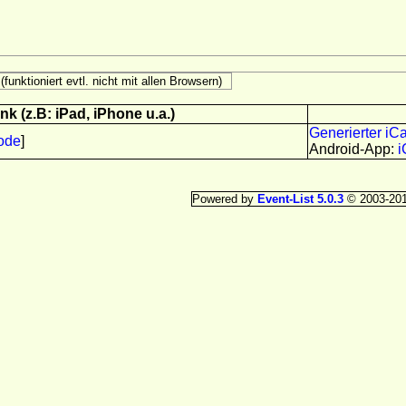
k (z.B: iPad, iPhone u.a.)
Generierter iC
ode
]
Android-App:
i
Powered by
Event-List 5.0.3
© 2003-20