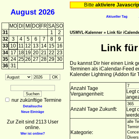
Bitte
aktiviere Javascrip
August
2026
Aktueller Tag
MO
DI
MI
DO
FR
SA
SO
31
1
2
USMVL-Kalenner » Link für iCalende
32
3
4
5
6
7
8
9
Link fü
33
10
11
12
13
14
15
16
34
17
18
19
20
21
22
23
35
24
25
26
27
28
29
30
Du kannst Dir hier einen Link 
36
31
Terminen als iCalendar-Feed er
Kalender Lightning (Addon für
Anzahl Tage
Legt 
Vergangenheit:
angez
nur zukünftige Termine
Detailsuche
Anzahl Tage Zukunft:
Legt 
Neue Einträge
werde
Zur Zeit sind 2113 User
online.
Kategorie:
Wer ist online?