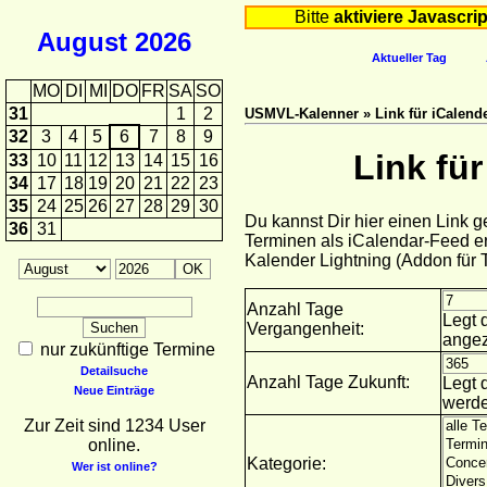
Bitte
aktiviere Javascrip
August
2026
Aktueller Tag
MO
DI
MI
DO
FR
SA
SO
31
1
2
USMVL-Kalenner » Link für iCalende
32
3
4
5
6
7
8
9
Link fü
33
10
11
12
13
14
15
16
34
17
18
19
20
21
22
23
35
24
25
26
27
28
29
30
Du kannst Dir hier einen Link 
36
31
Terminen als iCalendar-Feed er
Kalender Lightning (Addon für
Anzahl Tage
Legt 
Vergangenheit:
angez
nur zukünftige Termine
Detailsuche
Anzahl Tage Zukunft:
Legt 
Neue Einträge
werde
Zur Zeit sind 1234 User
online.
Kategorie:
Wer ist online?