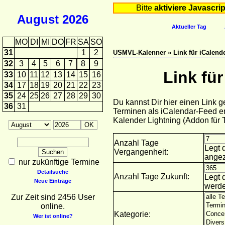
Bitte
aktiviere Javascrip
August
2026
Aktueller Tag
MO
DI
MI
DO
FR
SA
SO
31
1
2
USMVL-Kalenner » Link für iCalende
32
3
4
5
6
7
8
9
Link fü
33
10
11
12
13
14
15
16
34
17
18
19
20
21
22
23
35
24
25
26
27
28
29
30
Du kannst Dir hier einen Link 
36
31
Terminen als iCalendar-Feed er
Kalender Lightning (Addon für
Anzahl Tage
Legt 
Vergangenheit:
angez
nur zukünftige Termine
Detailsuche
Anzahl Tage Zukunft:
Legt 
Neue Einträge
werde
Zur Zeit sind 2456 User
online.
Kategorie:
Wer ist online?