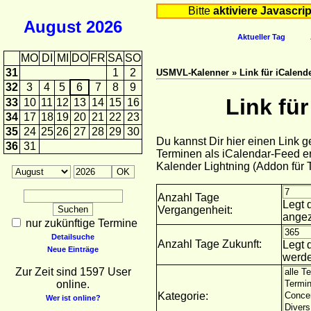
Bitte
aktiviere Javascrip
August
2026
Aktueller Tag
MO
DI
MI
DO
FR
SA
SO
31
1
2
USMVL-Kalenner » Link für iCalende
32
3
4
5
6
7
8
9
Link fü
33
10
11
12
13
14
15
16
34
17
18
19
20
21
22
23
35
24
25
26
27
28
29
30
Du kannst Dir hier einen Link 
36
31
Terminen als iCalendar-Feed er
Kalender Lightning (Addon für
Anzahl Tage
Legt 
Vergangenheit:
angez
nur zukünftige Termine
Detailsuche
Anzahl Tage Zukunft:
Legt 
Neue Einträge
werde
Zur Zeit sind 1597 User
online.
Kategorie:
Wer ist online?