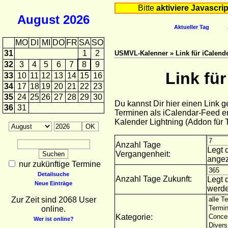
Bitte
aktiviere Javascrip
August
2026
Aktueller Tag
MO
DI
MI
DO
FR
SA
SO
31
1
2
USMVL-Kalenner » Link für iCalende
32
3
4
5
6
7
8
9
Link fü
33
10
11
12
13
14
15
16
34
17
18
19
20
21
22
23
35
24
25
26
27
28
29
30
Du kannst Dir hier einen Link 
36
31
Terminen als iCalendar-Feed er
Kalender Lightning (Addon für
Anzahl Tage
Legt 
Vergangenheit:
angez
nur zukünftige Termine
Detailsuche
Anzahl Tage Zukunft:
Legt 
Neue Einträge
werde
Zur Zeit sind 2068 User
online.
Kategorie:
Wer ist online?