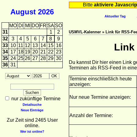
Bitte
aktiviere Javascrip
August
2026
Aktueller Tag
MO
DI
MI
DO
FR
SA
SO
31
1
2
USMVL-Kalenner » Link für RSS-Fee
32
3
4
5
6
7
8
9
Link
33
10
11
12
13
14
15
16
34
17
18
19
20
21
22
23
35
24
25
26
27
28
29
30
Du kannst Dir hier einen Link 
36
31
Terminen als RSS-Feed in ein
Termine einschließlich heute
anzeigen:
Nur neue Termine anzeigen:
nur zukünftige Termine
Detailsuche
Neue Einträge
Anzahl der Termine:
Zur Zeit sind 2465 User
online.
Wer ist online?