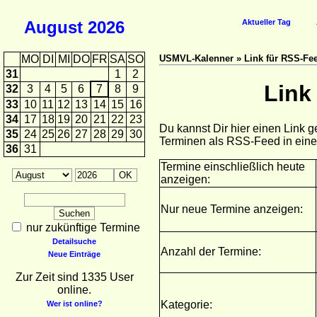
August
2026
Aktueller Tag
MO
DI
MI
DO
FR
SA
SO
USMVL-Kalenner » Link für RSS-Fee
31
1
2
Link
32
3
4
5
6
7
8
9
33
10
11
12
13
14
15
16
34
17
18
19
20
21
22
23
Du kannst Dir hier einen Link 
35
24
25
26
27
28
29
30
Terminen als RSS-Feed in ein
36
31
Termine einschließlich heute
anzeigen:
Nur neue Termine anzeigen:
nur zukünftige Termine
Detailsuche
Anzahl der Termine:
Neue Einträge
Zur Zeit sind 1335 User
online.
Kategorie:
Wer ist online?