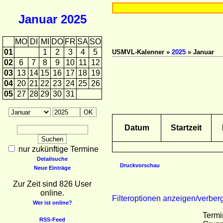
Januar
2025
MO
DI
MI
DO
FR
SA
SO
01
1
2
3
4
5
USMVL-Kalenner »
2025
» Januar
02
6
7
8
9
10
11
12
03
13
14
15
16
17
18
19
04
20
21
22
23
24
25
26
05
27
28
29
30
31
Datum
Startzeit
nur zukünftige Termine
Detailsuche
Druckvorschau
Neue Einträge
Zur Zeit sind 826 User
online.
Filteroptionen anzeigen/verber
Wer ist online?
Termi
RSS-Feed