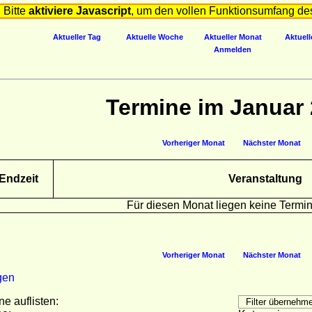
Bitte
aktiviere Javascript
, um den vollen Funktionsumfang de
Aktueller Tag
Aktuelle Woche
Aktueller Monat
Aktuell
Anmelden
Termine im Januar
Vorheriger Monat
Nächster Monat
Endzeit
Veranstaltung
Für diesen Monat liegen keine Termin
Vorheriger Monat
Nächster Monat
gen
ne auflisten: