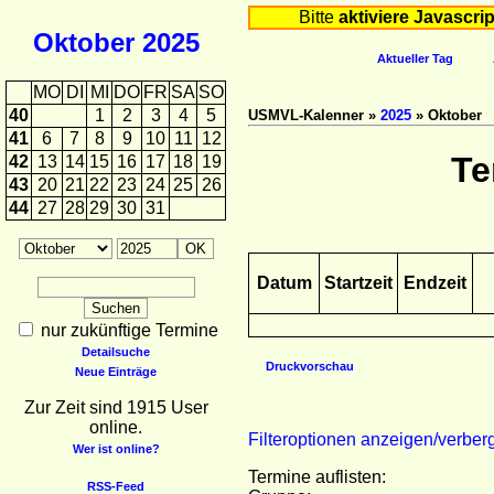
Bitte
aktiviere Javascrip
Oktober
2025
Aktueller Tag
MO
DI
MI
DO
FR
SA
SO
40
1
2
3
4
5
USMVL-Kalenner »
2025
» Oktober
41
6
7
8
9
10
11
12
Te
42
13
14
15
16
17
18
19
43
20
21
22
23
24
25
26
44
27
28
29
30
31
Datum
Startzeit
Endzeit
nur zukünftige Termine
Detailsuche
Druckvorschau
Neue Einträge
Zur Zeit sind 1915 User
online.
Filteroptionen anzeigen/verber
Wer ist online?
Termine auflisten:
RSS-Feed