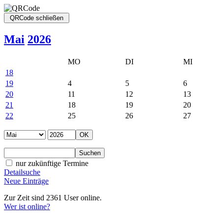
Mai
2026
MO
DI
MI
18
19
4
5
6
20
11
12
13
21
18
19
20
22
25
26
27
nur zukünftige Termine
Detailsuche
Neue Einträge
Zur Zeit sind 2361 User online.
Wer ist online?