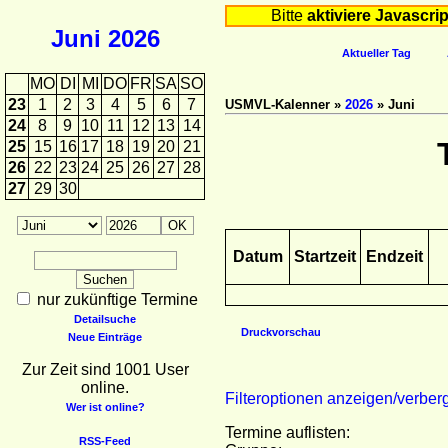
Bitte
aktiviere Javascrip
Juni
2026
Aktueller Tag
MO
DI
MI
DO
FR
SA
SO
23
1
2
3
4
5
6
7
USMVL-Kalenner »
2026
» Juni
24
8
9
10
11
12
13
14
25
15
16
17
18
19
20
21
26
22
23
24
25
26
27
28
27
29
30
Datum
Startzeit
Endzeit
nur zukünftige Termine
Detailsuche
Druckvorschau
Neue Einträge
Zur Zeit sind 1001 User
online.
Filteroptionen anzeigen/verber
Wer ist online?
Termine auflisten:
RSS-Feed