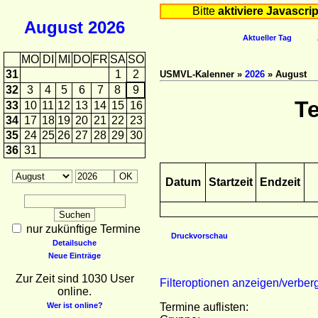
Bitte
aktiviere Javascrip
August
2026
Aktueller Tag
MO
DI
MI
DO
FR
SA
SO
31
1
2
USMVL-Kalenner »
2026
» August
32
3
4
5
6
7
8
9
T
33
10
11
12
13
14
15
16
34
17
18
19
20
21
22
23
35
24
25
26
27
28
29
30
36
31
Datum
Startzeit
Endzeit
nur zukünftige Termine
Druckvorschau
Detailsuche
Neue Einträge
Zur Zeit sind 1030 User
Filteroptionen anzeigen/verber
online.
Wer ist online?
Termine auflisten: