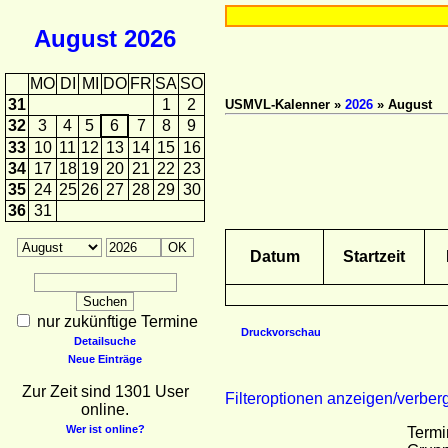
August
2026
MO
DI
MI
DO
FR
SA
SO
31
1
2
USMVL-Kalenner »
2026
» August
32
3
4
5
6
7
8
9
33
10
11
12
13
14
15
16
34
17
18
19
20
21
22
23
35
24
25
26
27
28
29
30
36
31
Datum
Startzeit
nur zukünftige Termine
Druckvorschau
Detailsuche
Neue Einträge
Zur Zeit sind 1301 User
Filteroptionen anzeigen/verber
online.
Wer ist online?
Termi