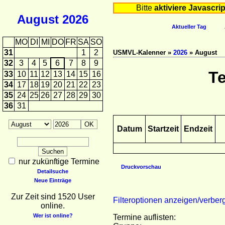
Bitte
aktiviere Javascrip
August
2026
Aktueller Tag
MO
DI
MI
DO
FR
SA
SO
31
1
2
USMVL-Kalenner »
2026
» August
32
3
4
5
6
7
8
9
T
33
10
11
12
13
14
15
16
34
17
18
19
20
21
22
23
35
24
25
26
27
28
29
30
36
31
Datum
Startzeit
Endzeit
nur zukünftige Termine
Druckvorschau
Detailsuche
Neue Einträge
Zur Zeit sind 1520 User
Filteroptionen anzeigen/verber
online.
Wer ist online?
Termine auflisten: