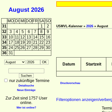
August
2026
MO
DI
MI
DO
FR
SA
SO
31
1
2
USMVL-Kalenner »
2026
» August
32
3
4
5
6
7
8
9
33
10
11
12
13
14
15
16
34
17
18
19
20
21
22
23
35
24
25
26
27
28
29
30
36
31
Datum
Startzeit
nur zukünftige Termine
Druckvorschau
Detailsuche
Neue Einträge
Zur Zeit sind 1757 User
Filteroptionen anzeigen/verber
online.
Wer ist online?
Termi