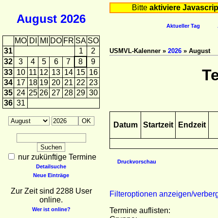
Bitte
aktiviere Javascrip
August
2026
Aktueller Tag
MO
DI
MI
DO
FR
SA
SO
31
1
2
USMVL-Kalenner »
2026
» August
32
3
4
5
6
7
8
9
T
33
10
11
12
13
14
15
16
34
17
18
19
20
21
22
23
35
24
25
26
27
28
29
30
36
31
Datum
Startzeit
Endzeit
nur zukünftige Termine
Druckvorschau
Detailsuche
Neue Einträge
Zur Zeit sind 2288 User
Filteroptionen anzeigen/verber
online.
Wer ist online?
Termine auflisten: