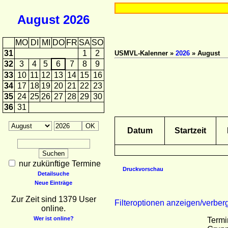
August
2026
MO
DI
MI
DO
FR
SA
SO
31
1
2
USMVL-Kalenner »
2026
» August
32
3
4
5
6
7
8
9
33
10
11
12
13
14
15
16
34
17
18
19
20
21
22
23
35
24
25
26
27
28
29
30
36
31
Datum
Startzeit
nur zukünftige Termine
Druckvorschau
Detailsuche
Neue Einträge
Zur Zeit sind 1379 User
Filteroptionen anzeigen/verber
online.
Wer ist online?
Termi