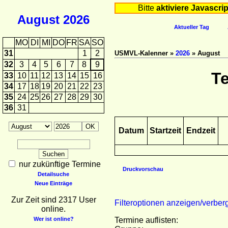
Bitte
aktiviere Javascrip
August
2026
Aktueller Tag
MO
DI
MI
DO
FR
SA
SO
31
1
2
USMVL-Kalenner »
2026
» August
32
3
4
5
6
7
8
9
T
33
10
11
12
13
14
15
16
34
17
18
19
20
21
22
23
35
24
25
26
27
28
29
30
36
31
Datum
Startzeit
Endzeit
nur zukünftige Termine
Druckvorschau
Detailsuche
Neue Einträge
Zur Zeit sind 2317 User
Filteroptionen anzeigen/verber
online.
Wer ist online?
Termine auflisten: