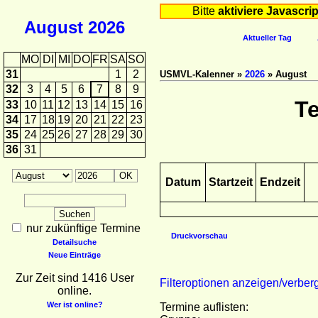
Bitte
aktiviere Javascrip
August
2026
Aktueller Tag
MO
DI
MI
DO
FR
SA
SO
31
1
2
USMVL-Kalenner »
2026
» August
32
3
4
5
6
7
8
9
T
33
10
11
12
13
14
15
16
34
17
18
19
20
21
22
23
35
24
25
26
27
28
29
30
36
31
Datum
Startzeit
Endzeit
nur zukünftige Termine
Druckvorschau
Detailsuche
Neue Einträge
Zur Zeit sind 1416 User
Filteroptionen anzeigen/verber
online.
Wer ist online?
Termine auflisten: