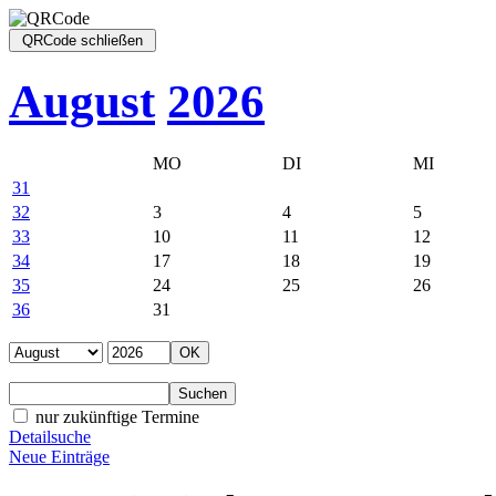
August
2026
MO
DI
MI
31
32
3
4
5
33
10
11
12
34
17
18
19
35
24
25
26
36
31
nur zukünftige Termine
Detailsuche
Neue Einträge