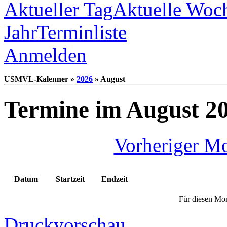
Aktueller Tag
Aktuelle Woc
Jahr
Terminliste
Anmelden
USMVL-Kalenner »
2026
» August
Termine im August 2
Vorheriger M
Datum
Startzeit
Endzeit
Für diesen Mon
Druckvorschau