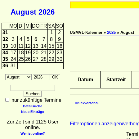
August
2026
MO
DI
MI
DO
FR
SA
SO
31
1
2
USMVL-Kalenner »
2026
» August
32
3
4
5
6
7
8
9
33
10
11
12
13
14
15
16
34
17
18
19
20
21
22
23
35
24
25
26
27
28
29
30
36
31
Datum
Startzeit
nur zukünftige Termine
Druckvorschau
Detailsuche
Neue Einträge
Zur Zeit sind 1125 User
Filteroptionen anzeigen/verber
online.
Wer ist online?
Termi