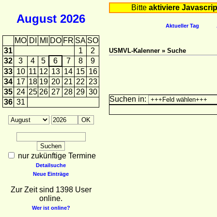
Bitte
aktiviere Javascrip
August
2026
Aktueller Tag
MO
DI
MI
DO
FR
SA
SO
31
1
2
USMVL-Kalenner » Suche
32
3
4
5
6
7
8
9
33
10
11
12
13
14
15
16
34
17
18
19
20
21
22
23
35
24
25
26
27
28
29
30
Suchen in:
36
31
nur zukünftige Termine
Detailsuche
Neue Einträge
Zur Zeit sind 1398 User
online.
Wer ist online?