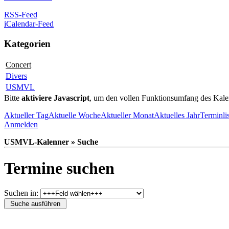
RSS-Feed
iCalendar-Feed
Kategorien
Concert
Divers
USMVL
Bitte
aktiviere Javascript
, um den vollen Funktionsumfang des Kale
Aktueller Tag
Aktuelle Woche
Aktueller Monat
Aktuelles Jahr
Terminli
Anmelden
USMVL-Kalenner » Suche
Termine suchen
Suchen in: