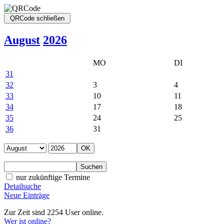
August
2026
MO
DI
31
32
3
4
33
10
11
34
17
18
35
24
25
36
31
nur zukünftige Termine
Detailsuche
Neue Einträge
Zur Zeit sind 2254 User online.
Wer ist online?