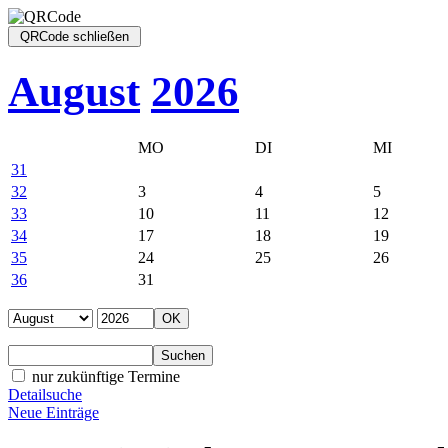
August
2026
MO
DI
MI
31
32
3
4
5
33
10
11
12
34
17
18
19
35
24
25
26
36
31
nur zukünftige Termine
Detailsuche
Neue Einträge