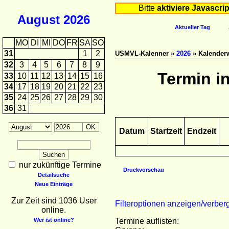
Bitte
aktiviere Javascrip
August
2026
Aktueller Tag
MO
DI
MI
DO
FR
SA
SO
31
1
2
USMVL-Kalenner »
2026
» Kalender
32
3
4
5
6
7
8
9
Termin i
33
10
11
12
13
14
15
16
34
17
18
19
20
21
22
23
35
24
25
26
27
28
29
30
36
31
Datum
Startzeit
Endzeit
nur zukünftige Termine
Druckvorschau
Detailsuche
Neue Einträge
Zur Zeit sind 1036 User
Filteroptionen anzeigen/verber
online.
Wer ist online?
Termine auflisten: