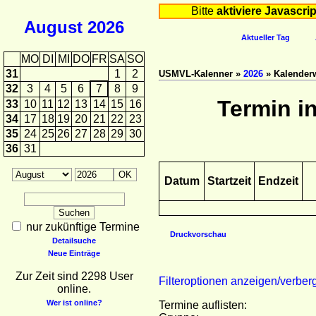
Bitte
aktiviere Javascrip
August
2026
Aktueller Tag
MO
DI
MI
DO
FR
SA
SO
31
1
2
USMVL-Kalenner »
2026
» Kalender
32
3
4
5
6
7
8
9
Termin i
33
10
11
12
13
14
15
16
34
17
18
19
20
21
22
23
35
24
25
26
27
28
29
30
36
31
Datum
Startzeit
Endzeit
nur zukünftige Termine
Druckvorschau
Detailsuche
Neue Einträge
Zur Zeit sind 2298 User
Filteroptionen anzeigen/verber
online.
Wer ist online?
Termine auflisten: