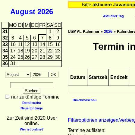
Bitte
aktiviere Javascrip
August
2026
Aktueller Tag
MO
DI
MI
DO
FR
SA
SO
31
1
2
USMVL-Kalenner »
2026
» Kalender
32
3
4
5
6
7
8
9
Termin i
33
10
11
12
13
14
15
16
34
17
18
19
20
21
22
23
35
24
25
26
27
28
29
30
36
31
Datum
Startzeit
Endzeit
nur zukünftige Termine
Druckvorschau
Detailsuche
Neue Einträge
Zur Zeit sind 2020 User
Filteroptionen anzeigen/verber
online.
Wer ist online?
Termine auflisten: