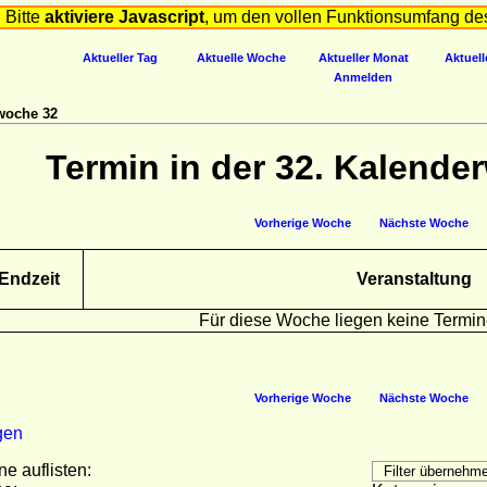
Bitte
aktiviere Javascript
, um den vollen Funktionsumfang de
Aktueller Tag
Aktuelle Woche
Aktueller Monat
Aktuell
Anmelden
woche 32
Termin in der 32. Kalende
Vorherige Woche
Nächste Woche
Endzeit
Veranstaltung
Für diese Woche liegen keine Termin
Vorherige Woche
Nächste Woche
gen
ne auflisten: