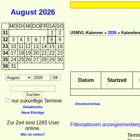
August
2026
MO
DI
MI
DO
FR
SA
SO
31
1
2
USMVL-Kalenner »
2026
» Kalender
32
3
4
5
6
7
8
9
33
10
11
12
13
14
15
16
34
17
18
19
20
21
22
23
35
24
25
26
27
28
29
30
36
31
Datum
Startzeit
nur zukünftige Termine
Druckvorschau
Detailsuche
Neue Einträge
Zur Zeit sind 1265 User
Filteroptionen anzeigen/verber
online.
Wer ist online?
Termi